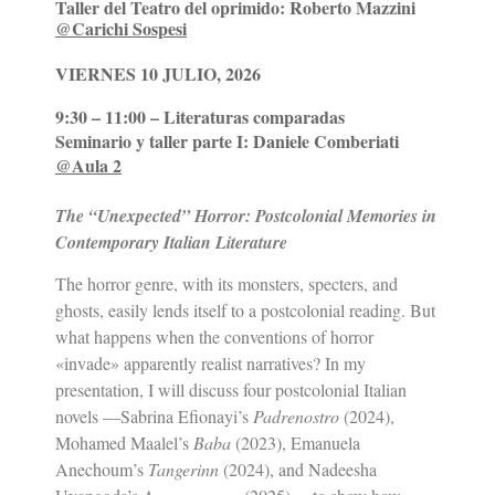
Taller del Teatro del oprimido: Roberto Mazzini
@Carichi Sospesi
VIERNES 10 JULIO, 2026
9:30 – 11:00 – Literaturas comparadas
Seminario y taller parte I: Daniele Comberiati
@Aula 2
The “Unexpected” Horror:
Postcolonial Memories in
Contemporary Italian Literature
The horror genre, with its monsters, specters, and
ghosts, easily lends itself to a postcolonial reading. But
what happens when the conventions of horror
«invade» apparently realist narratives? In my
presentation, I will discuss four postcolonial Italian
novels —Sabrina Efionayi’s
Padrenostro
(2024),
Mohamed Maalel’s
Baba
(2023), Emanuela
Anechoum’s
Tangerinn
(2024), and Nadeesha