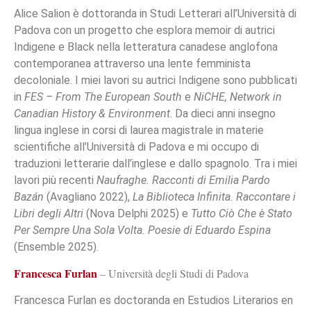
Alice Salion è
dottoranda in Studi Letterari all’Università di
Padova con un progetto che esplora memoir di autrici
Indigene e Black nella letteratura canadese anglofona
contemporanea attraverso una lente femminista
decoloniale. I miei lavori su autrici Indigene sono pubblicati
in
FES – From The European South
e
NiCHE, Network in
Canadian History & Environment
. Da dieci anni insegno
lingua inglese in corsi di laurea magistrale in materie
scientifiche all’Università di Padova e mi occupo di
traduzioni letterarie dall’inglese e dallo spagnolo. Tra i miei
lavori più recenti
Naufraghe. Racconti di Emilia Pardo
Bazán
(Avagliano 2022),
La Biblioteca Infinita. Raccontare i
Libri degli Altri
(Nova Delphi 2025) e
Tutto Ciò Che è Stato
Per Sempre Una Sola Volta. Poesie di Eduardo Espina
(Ensemble 2025).
Francesca Furlan
– Università degli Studi di Padova
Francesca Furlan es doctoranda en Estudios Literarios en