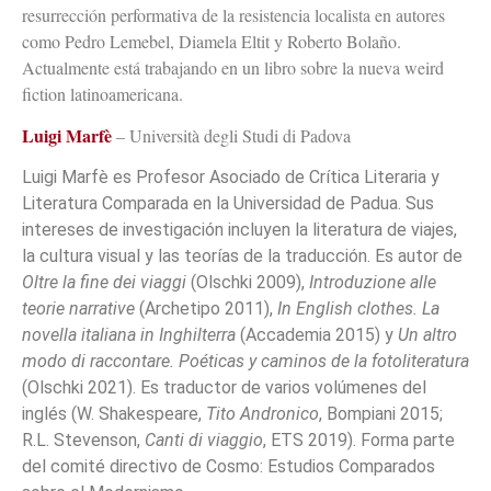
resurrección performativa de la resistencia localista en autores
como Pedro Lemebel, Diamela Eltit y Roberto Bolaño.
Actualmente está trabajando en un libro sobre la nueva weird
fiction latinoamericana.
Luigi Marfè
– Università degli Studi di Padova
Luigi Marfè es Profesor Asociado de Crítica Literaria y
Literatura Comparada en la Universidad de Padua. Sus
intereses de investigación incluyen la literatura de viajes,
la cultura visual y las teorías de la traducción. Es autor de
Oltre la fine dei viaggi
(Olschki 2009),
Introduzione alle
teorie narrative
(Archetipo 2011),
In English clothes.
La
novella italiana in Inghilterra
(Accademia 2015) y
Un altro
modo di raccontare.
Poéticas y caminos de la fotoliteratura
(Olschki 2021). Es traductor de varios volúmenes del
inglés (W. Shakespeare,
Tito Andronico
, Bompiani 2015;
R.L. Stevenson,
Canti di viaggio
, ETS 2019). Forma parte
del comité directivo de Cosmo: Estudios Comparados