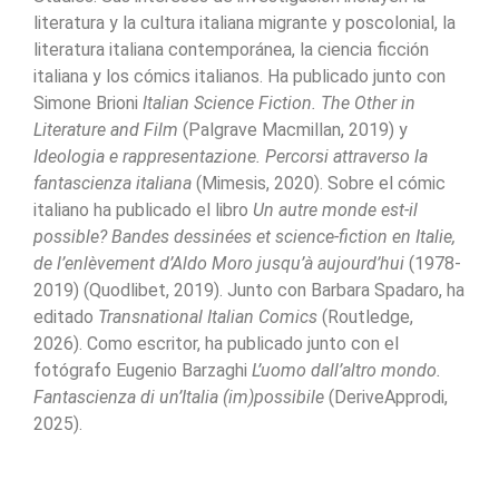
literatura y la cultura italiana migrante y poscolonial, la
literatura italiana contemporánea, la ciencia ficción
italiana y los cómics italianos. Ha publicado junto con
Simone Brioni
Italian Science Fiction. The Other in
Literature and Film
(Palgrave Macmillan, 2019) y
Ideologia e rappresentazione. Percorsi attraverso la
fantascienza italiana
(Mimesis, 2020). Sobre el cómic
italiano ha publicado el libro
Un autre monde est-il
possible? Bandes dessinées et science-fiction en Italie,
de l’enlèvement d’Aldo Moro jusqu’à aujourd’hui
(1978-
2019) (Quodlibet, 2019). Junto con Barbara Spadaro, ha
editado
Transnational Italian Comics
(Routledge,
2026). Como escritor, ha publicado junto con el
fotógrafo Eugenio Barzaghi
L’uomo dall’altro mondo.
Fantascienza di un’Italia (im)possibile
(DeriveApprodi,
2025).